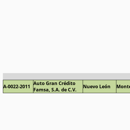
Auto Gran Crédito
A-0022-2011
Nuevo León
Monte
Famsa, S.A. de C.V.