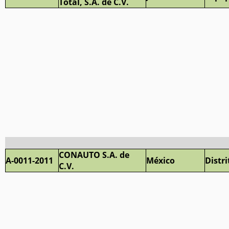
Total, S.A. de C.V.
CONAUTO S.A. de
A-0011-2011
México
Distri
C.V.