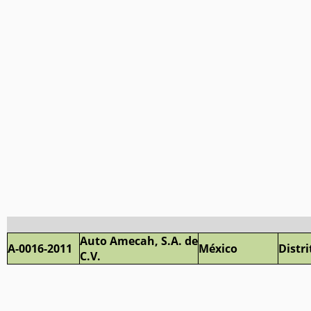
Auto Amecah, S.A. de
A-0016-2011
México
Distri
C.V.