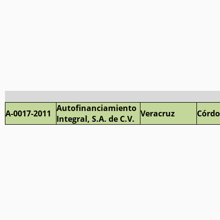
Autofinanciamiento
A-0017-2011
Veracruz
Córd
Integral, S.A. de C.V.