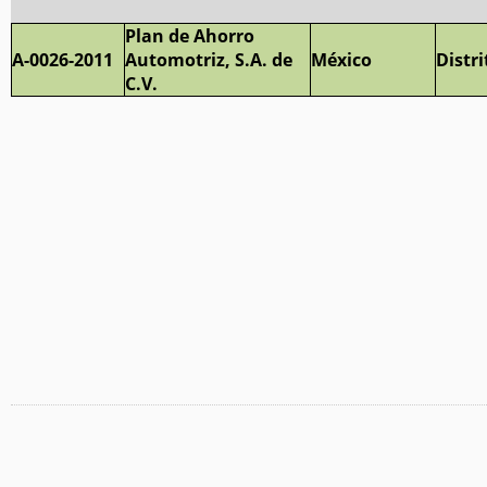
Plan de Ahorro
A-0026-2011
Automotriz, S.A. de
México
Distri
C.V.