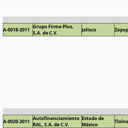
Grupo Firme Plus,
A-0018-2011
Jalisco
Zapo
S.A. de C.V.
Autofinanciamiento
Estado de
A-0020-2011
Tlaln
RAL, S.A. de C.V.
México