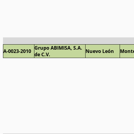
Grupo ABIMISA, S.A.
A-0023-2010
Nuevo León
Monte
de C.V.