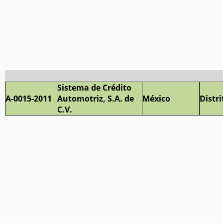
Sistema de Crédito
A-0015-2011
Automotriz, S.A. de
México
Distri
C.V.